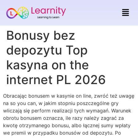
Bonusy bez
depozytu Top
kasyna on the
internet PL 2026
Obracając bonusem w kasynie on line, zwróć też uwagę
na so you can, w jakim stopniu poszczególne gry
wliczają się perform realizacji tych wymagań. Warunek
obrotu bonusem oznacza, ile razy należy zagrać za
kwotę otrzymanego bonusu, albo łącznej sumy wpłaty
we premii w przypadku bonusów od depozytu. Po