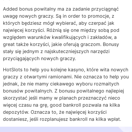
Added bonus powitalny ma za zadanie przyciągnąć
uwagę nowych graczy. Są in order to promocje, z
których będziesz mógł wybierać, aby czerpać jak
najwięcej korzyści. Różnią się one między sobą pod
względem warunków kwalifikujących i zakładów, a
great także korzyści, jakie oferują graczom. Bonusy
stały się jednym z najskuteczniejszych narzędzi
przyciągających nowych graczy.
HotSlots to help you kolejne kasyno, które wita nowych
graczy z otwartymi ramionami. Nie oznacza to help you
jednak, że nie mamy ciekawego wyboru rozmaitych
bonusów powitalnych. Z bonusu powitalnego najlepiej
skorzystać jeśli mamy w planach przeznaczyć nieco
więcej czasu na grę, good bankroll pozwala na kilka
depozytów. Oznacza to, że najwięcej korzyści
dostaniesz, jeśli rozplanujesz bankroll na kilka wpłat.