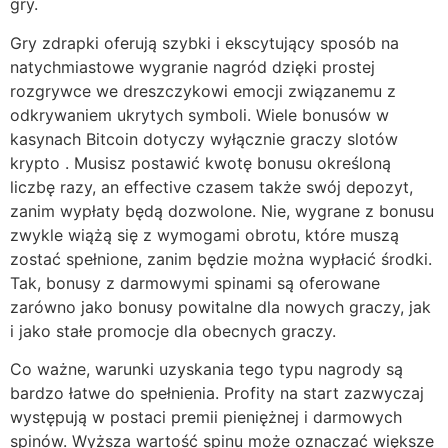
gry.
Gry zdrapki oferują szybki i ekscytujący sposób na
natychmiastowe wygranie nagród dzięki prostej
rozgrywce we dreszczykowi emocji związanemu z
odkrywaniem ukrytych symboli. Wiele bonusów w
kasynach Bitcoin dotyczy wyłącznie graczy slotów
krypto . Musisz postawić kwotę bonusu określoną
liczbę razy, an effective czasem także swój depozyt,
zanim wypłaty będą dozwolone. Nie, wygrane z bonusu
zwykle wiążą się z wymogami obrotu, które muszą
zostać spełnione, zanim będzie można wypłacić środki.
Tak, bonusy z darmowymi spinami są oferowane
zarówno jako bonusy powitalne dla nowych graczy, jak
i jako stałe promocje dla obecnych graczy.
Co ważne, warunki uzyskania tego typu nagrody są
bardzo łatwe do spełnienia. Profity na start zazwyczaj
występują w postaci premii pieniężnej i darmowych
spinów. Wyższa wartość spinu może oznaczać większe