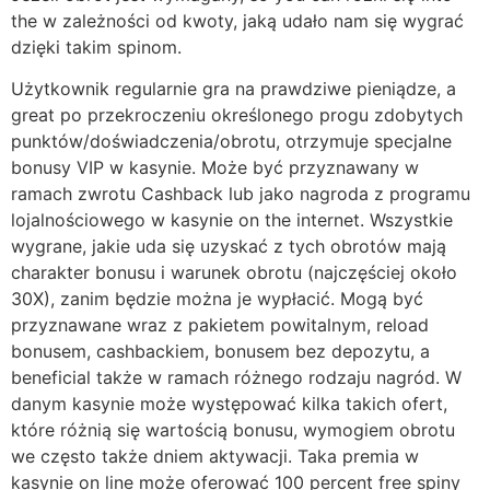
the w zależności od kwoty, jaką udało nam się wygrać
dzięki takim spinom.
Użytkownik regularnie gra na prawdziwe pieniądze, a
great po przekroczeniu określonego progu zdobytych
punktów/doświadczenia/obrotu, otrzymuje specjalne
bonusy VIP w kasynie. Może być przyznawany w
ramach zwrotu Cashback lub jako nagroda z programu
lojalnościowego w kasynie on the internet. Wszystkie
wygrane, jakie uda się uzyskać z tych obrotów mają
charakter bonusu i warunek obrotu (najczęściej około
30X), zanim będzie można je wypłacić. Mogą być
przyznawane wraz z pakietem powitalnym, reload
bonusem, cashbackiem, bonusem bez depozytu, a
beneficial także w ramach różnego rodzaju nagród. W
danym kasynie może występować kilka takich ofert,
które różnią się wartością bonusu, wymogiem obrotu
we często także dniem aktywacji. Taka premia w
kasynie on line może oferować 100 percent free spiny