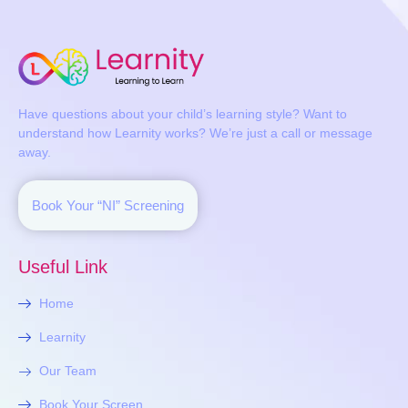
Have questions about your child’s learning style? Want to
understand how Learnity works? We’re just a call or message
away.
Book Your “NI” Screening
Useful Link
Home
Learnity
Our Team
Book Your Screen