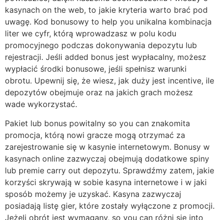
kasynach on the web, to jakie kryteria warto brać pod
uwagę. Kod bonusowy to help you unikalna kombinacja
liter we cyfr, którą wprowadzasz w polu kodu
promocyjnego podczas dokonywania depozytu lub
rejestracji. Jeśli added bonus jest wypłacalny, możesz
wypłacić środki bonusowe, jeśli spełnisz warunki
obrotu. Upewnij się, że wiesz, jak duży jest incentive, ile
depozytów obejmuje oraz na jakich grach możesz
wade wykorzystać.
Pakiet lub bonus powitalny so you can znakomita
promocja, którą nowi gracze mogą otrzymać za
zarejestrowanie się w kasynie internetowym. Bonusy w
kasynach online zazwyczaj obejmują dodatkowe spiny
lub premie carry out depozytu. Sprawdźmy zatem, jakie
korzyści skrywają w sobie kasyna internetowe i w jaki
sposób możemy je uzyskać. Kasyna zazwyczaj
posiadają listę gier, które zostały wyłączone z promocji.
Jeżeli obrót jest wymagany, so you can różni się into