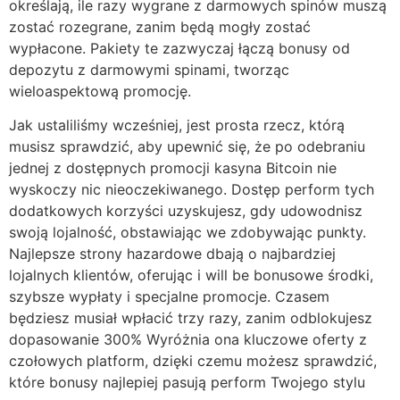
określają, ile razy wygrane z darmowych spinów muszą
zostać rozegrane, zanim będą mogły zostać
wypłacone. Pakiety te zazwyczaj łączą bonusy od
depozytu z darmowymi spinami, tworząc
wieloaspektową promocję.
Jak ustaliliśmy wcześniej, jest prosta rzecz, którą
musisz sprawdzić, aby upewnić się, że po odebraniu
jednej z dostępnych promocji kasyna Bitcoin nie
wyskoczy nic nieoczekiwanego. Dostęp perform tych
dodatkowych korzyści uzyskujesz, gdy udowodnisz
swoją lojalność, obstawiając we zdobywając punkty.
Najlepsze strony hazardowe dbają o najbardziej
lojalnych klientów, oferując i will be bonusowe środki,
szybsze wypłaty i specjalne promocje. Czasem
będziesz musiał wpłacić trzy razy, zanim odblokujesz
dopasowanie 300% Wyróżnia ona kluczowe oferty z
czołowych platform, dzięki czemu możesz sprawdzić,
które bonusy najlepiej pasują perform Twojego stylu