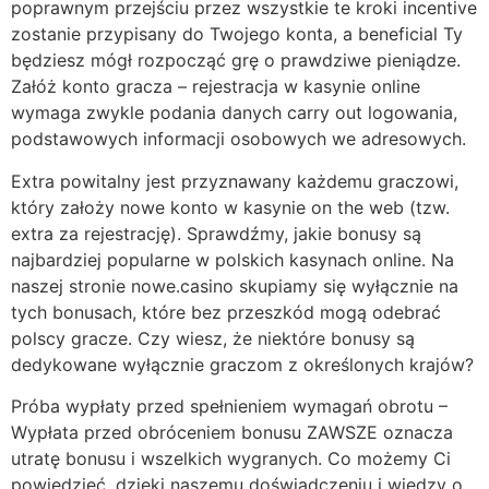
poprawnym przejściu przez wszystkie te kroki incentive
zostanie przypisany do Twojego konta, a beneficial Ty
będziesz mógł rozpocząć grę o prawdziwe pieniądze.
Załóż konto gracza – rejestracja w kasynie online
wymaga zwykle podania danych carry out logowania,
podstawowych informacji osobowych we adresowych.
Extra powitalny jest przyznawany każdemu graczowi,
który założy nowe konto w kasynie on the web (tzw.
extra za rejestrację). Sprawdźmy, jakie bonusy są
najbardziej popularne w polskich kasynach online. Na
naszej stronie nowe.casino skupiamy się wyłącznie na
tych bonusach, które bez przeszkód mogą odebrać
polscy gracze. Czy wiesz, że niektóre bonusy są
dedykowane wyłącznie graczom z określonych krajów?
Próba wypłaty przed spełnieniem wymagań obrotu –
Wypłata przed obróceniem bonusu ZAWSZE oznacza
utratę bonusu i wszelkich wygranych. Co możemy Ci
powiedzieć, dzięki naszemu doświadczeniu i wiedzy o