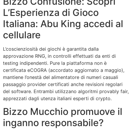
Bizzo Confusione: Scopri
L’Esperienza di Gioco
Italiana: Abu King accedi al
cellulare
L’coscienziosità dei giochi è garantita dalla
approvazione RNG, in controlli effettuati da enti di
testing indipendenti. Pure la piattaforma non è
certificata eCOGRA (accordato aggiornato a maggio),
mantiene l’onestà del alimentatore di numeri casuali
passaggio provider certificati anche revisioni regolari
del software. Entrambi utilizzano algoritmi provably fair,
apprezzati dagli utenza italiani esperti di crypto.
Bizzo Mucchio promuove il
inganno responsabile?