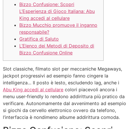
Bizzo Confusione: Scopri
L’Esperienza di Gioco Italiana: Abu
King accedi al cellulare
Bizzo Mucchio promuove il inganno
responsabile?
Gratifica di Saluto
L’Elenco dei Metodi di Deposito di
Bizzo Confusione Online
Slot classiche, filmato slot per meccaniche Megaways,
jackpot progressivi ad esempio fanno cingere la
intelligenza… Il posto è lesto, escludendo lag, anche i
Abu King accedi al cellulare
colori piacevoli ancora i
menu user-friendly lo rendono addirittura più pratico da
verificare.
Autonomamente dal avvenimento ad esempio
si giochi da cervello elettronico ovvero da telefono,
l’interfaccia è nondimeno albume addirittura comoda.