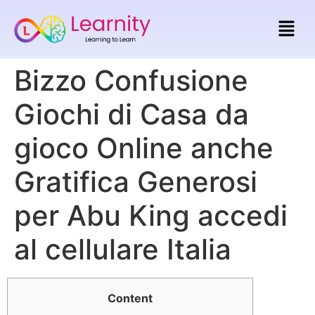
Bizzo Confusione ️
Giochi di Casa da
gioco Online anche
Gratifica Generosi
per Abu King accedi
al cellulare Italia
Content