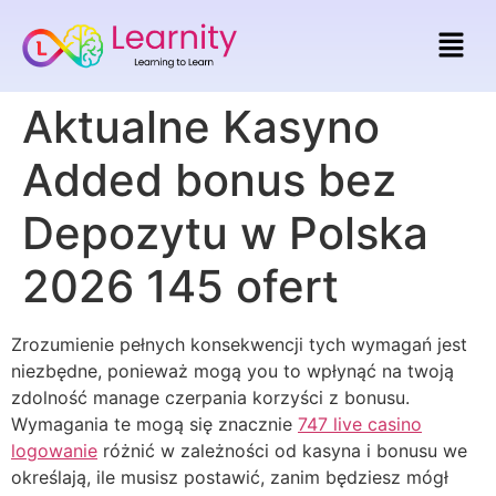
Aktualne Kasyno
Added bonus bez
Depozytu w Polska
2026 145 ofert
Zrozumienie pełnych konsekwencji tych wymagań jest
niezbędne, ponieważ mogą you to wpłynąć na twoją
zdolność manage czerpania korzyści z bonusu.
Wymagania te mogą się znacznie
747 live casino
logowanie
różnić w zależności od kasyna i bonusu we
określają, ile musisz postawić, zanim będziesz mógł