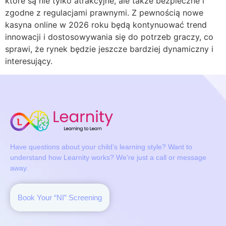
które są nie tylko atrakcyjne, ale także bezpieczne i
zgodne z regulacjami prawnymi. Z pewnością nowe
kasyna online w 2026 roku będą kontynuować trend
innowacji i dostosowywania się do potrzeb graczy, co
sprawi, że rynek będzie jeszcze bardziej dynamiczny i
interesujący.
Have questions about your child’s learning style? Want to
understand how Learnity works? We’re just a call or message
away.
Book Your “NI” Screening