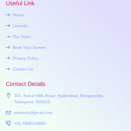
Useful Link
Home
Learnity
Our Team
Book Your Screen
Privacy Policy
Contact Us
Contact Details
301, Kavuri Hills Road, Hyderabad, Rangareddy,
Telangana, 500033
vsrinesh@gmail.com
+91 7888119999