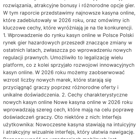
rozwiązania, atrakcyjne bonusy i różnorodne opcje gier.
W tym raporcie przedstawimy najnowsze kasyna online,
które zadebiutowały w 2026 roku, oraz omówimy ich
kluczowe cechy, które wyróżniają je na tle konkurencji.
1. Wprowadzenie do rynku kasyn online w Polsce Polski
rynek gier hazardowych przeszedł znaczące zmiany w
ostatnich latach, zwłaszcza po wprowadzeniu nowych
regulacji prawnych. Umożliwiło to legalizację wielu
platform, co z kolei sprzyjało rozwojowi innowacyjnych
kasyn online. W 2026 roku możemy zaobserwować
wzrost liczby nowych marek, które starają się
przyciągnąć graczy poprzez różnorodne oferty i
unikalne doświadczenia. 2. Cechy charakterystyczne
nowych kasyn online Nowe kasyna online w 2026 roku
wprowadzają szereg cech, które mają na celu poprawę
doświadczeń graczy. Oto niektóre z nich: Interfejs
użytkownika: Nowoczesne kasyna stawiają na intuicyjny
i atrakcyjny wizualnie interfejs, który ułatwia nawigację.