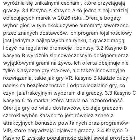
wyróżnia się unikalnymi cechami, które przyciągają
graczy. 3.1 Kasyno A Kasyno A to jedna z najbardziej
obiecujących marek w 2026 roku. Oferuje bogaty
wybór gier, w tym ekskluzywne automaty stworzone
przez znanych dostawców. Ich program lojalnościowy
jest jednym z najlepszych na rynku, a gracze mogą
liczyć na regularne promocje i bonusy. 3.2 Kasyno B
Kasyno B wyróżnia się nowoczesnym designem oraz
wyjątkowymi grami na żywo. Ich oferta obejmuje nie
tylko klasyczne gry stołowe, ale także innowacyjne
rozwiązania, takie jak gry VR. Kasyno B kładzie duży
nacisk na bezpieczeństwo i odpowiedzialne gry, co
czyni je atrakcyjnym wyborem dla graczy. 3.3 Kasyno C
Kasyno C to marka, która stawia na różnorodność.
Oferuje gry od wielu dostawców, co daje graczom
szeroki wybór. Kasyno to jest również znane z
atrakcyjnych bonusów powitalnych oraz programów
VIP, które nagradzają lojalnych graczy. 3.4 Kasyno D
Kasyno D zyskało popularność dzięki swojej prostocie i